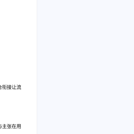
合衔接让流
与主张在用