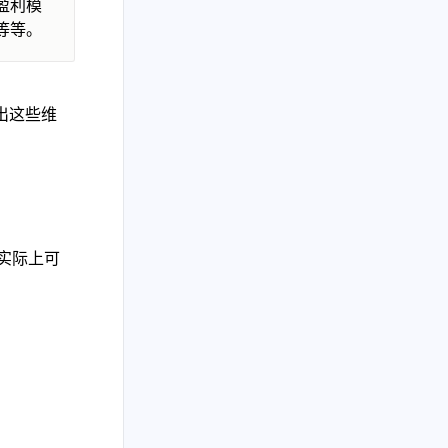
盈利模
等等。
现出这些维
块，实际上可