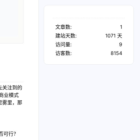
文章数:
1
建站天数:
1071
天
访问量:
9
访客数:
8154
先关注到的
的商业模式
里雾里，那
否可行？